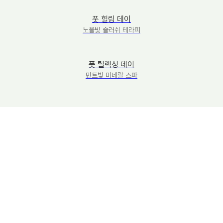
풋 힐링 데이
노을빛 슬러쉬 테라피
풋 릴렉싱 데이
민트빛 미네랄 스파