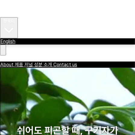
About
제품
저널
OVER THE WENZDAY
성분 소개
Contact us
한국어
English
OVER THE WENZDAY
ENG
About
제품
저널
성분 소개
Contact us
쉬어도 피곤할 때, 구기자가