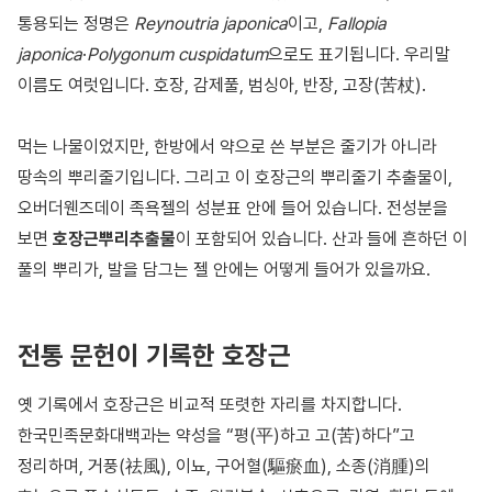
통용되는 정명은
Reynoutria japonica
이고,
Fallopia
japonica
·
Polygonum cuspidatum
으로도 표기됩니다. 우리말
이름도 여럿입니다. 호장, 감제풀, 범싱아, 반장, 고장(苦杖).
먹는 나물이었지만, 한방에서 약으로 쓴 부분은 줄기가 아니라
땅속의 뿌리줄기입니다. 그리고 이 호장근의 뿌리줄기 추출물이,
오버더웬즈데이 족욕젤의 성분표 안에 들어 있습니다. 전성분을
보면
호장근뿌리추출물
이 포함되어 있습니다. 산과 들에 흔하던 이
풀의 뿌리가, 발을 담그는 젤 안에는 어떻게 들어가 있을까요.
전통 문헌이 기록한 호장근
옛 기록에서 호장근은 비교적 또렷한 자리를 차지합니다.
한국민족문화대백과는 약성을 “평(平)하고 고(苦)하다”고
정리하며, 거풍(祛風), 이뇨, 구어혈(驅瘀血), 소종(消腫)의