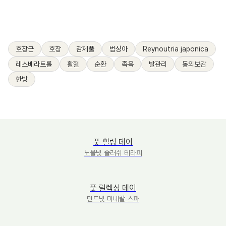
호장근
호장
감제풀
범싱아
Reynoutria japonica
레스베라트롤
활혈
순환
족욕
발관리
동의보감
한방
풋 힐링 데이
노을빛 슬러쉬 테라피
풋 릴렉싱 데이
민트빛 미네랄 스파