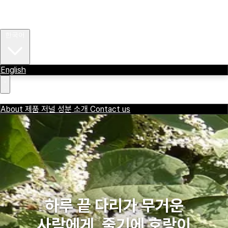
About
제품
저널
OVER THE WENZDAY
성분 소개
Contact us
한국어
English
OVER THE WENZDAY
ENG
About
제품
저널
성분 소개
Contact us
하루 끝 다리가 무거운
사람에게, 줄기에 호랑이