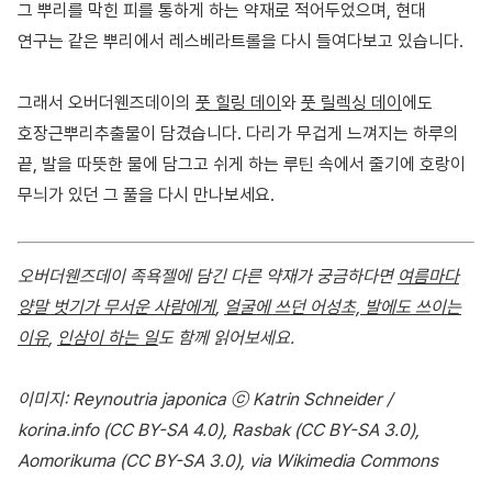
그 뿌리를 막힌 피를 통하게 하는 약재로 적어두었으며, 현대
연구는 같은 뿌리에서 레스베라트롤을 다시 들여다보고 있습니다.
그래서 오버더웬즈데이의
풋 힐링 데이
와
풋 릴렉싱 데이
에도
호장근뿌리추출물이 담겼습니다. 다리가 무겁게 느껴지는 하루의
끝, 발을 따뜻한 물에 담그고 쉬게 하는 루틴 속에서 줄기에 호랑이
무늬가 있던 그 풀을 다시 만나보세요.
오버더웬즈데이 족욕젤에 담긴 다른 약재가 궁금하다면
여름마다
양말 벗기가 무서운 사람에게
,
얼굴에 쓰던 어성초, 발에도 쓰이는
이유
,
인삼이 하는 일
도 함께 읽어보세요.
이미지: Reynoutria japonica ⓒ Katrin Schneider /
korina.info (CC BY-SA 4.0), Rasbak (CC BY-SA 3.0),
Aomorikuma (CC BY-SA 3.0), via Wikimedia Commons