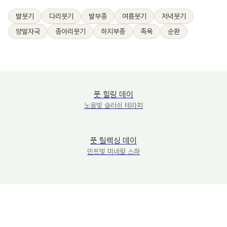
발붓기
다리붓기
발부종
여름붓기
저녁붓기
양말자국
종아리붓기
하지부종
족욕
순환
풋 힐링 데이
노을빛 슬러쉬 테라피
풋 릴렉싱 데이
민트빛 미네랄 스파