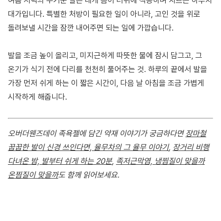
여름 저녁의 무거운 발은 대개 몸이 더위에 적응하며 치르는 하루치
대가입니다. 특별한 처방이 필요한 일이 아니라, 고인 것을 위로
돌려보낼 시간을 잠깐 내어주면 되는 일에 가깝습니다.
발을 조금 높이 올리고, 미지근하게 따뜻한 물에 잠시 담그고, 그
온기가 식기 전에 다리를 천천히 풀어주는 것. 하루의 끝에서 발을
가장 먼저 쉬게 하는 이 짧은 시간이, 다음 날 아침을 조금 가볍게
시작하게 해줍니다.
오버더웬즈데이 족욕젤에 담긴 약재 이야기가 궁금하다면
장마철
꿉꿉한 발이 신경 쓰인다면, 율무차의 그 율무 이야기
,
장거리 비행
다녀온 밤, 발부터 쉬게 하는 20분
,
족저근막염, 냉찜질이 맞을까
온찜질이 맞을까
도 함께 읽어보세요.