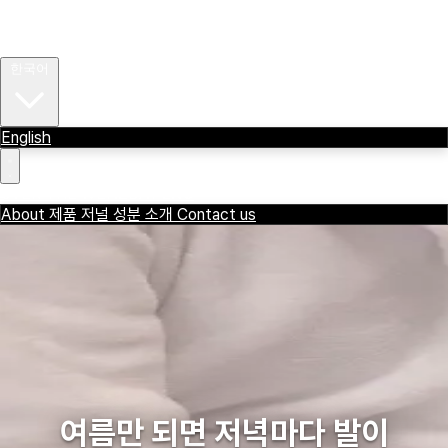
About
제품
저널
OVER THE WENZDAY
성분 소개
Contact us
한국어
English
OVER THE WENZDAY
ENG
About
제품
저널
성분 소개
Contact us
여름만 되면 저녁마다 발이