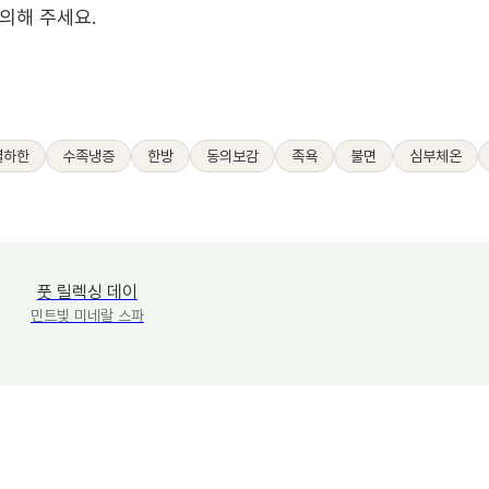
의해 주세요.
열하한
수족냉증
한방
동의보감
족욕
불면
심부체온
풋 릴렉싱 데이
민트빛 미네랄 스파