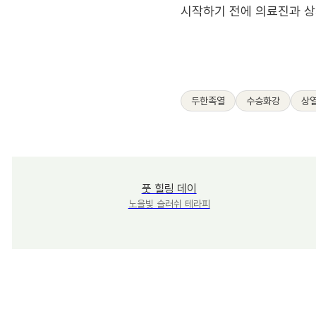
시작하기 전에 의료진과 상
두한족열
수승화강
상
풋 힐링 데이
노을빛 슬러쉬 테라피