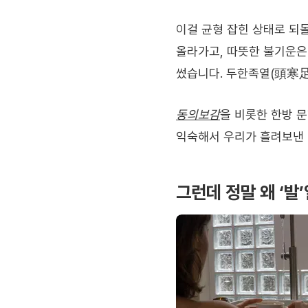
이걸 균형 잡힌 상태로 되
올라가고, 따뜻한 불기운은
썼습니다. 두한족열(頭寒足
동의보감
을 비롯한 한방 
익숙해서 우리가 흘려보낸
그런데 정말 왜 ‘발